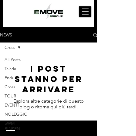
NEWS
Cross
All Posts
I post
Talaria
stanno per
Enduro
Cross
arrivare
TOUR
Esplora altre categorie di questo
EVENTI
blog o ritorna qui più tardi.
NOLEGGIO
SWM
BINSEN