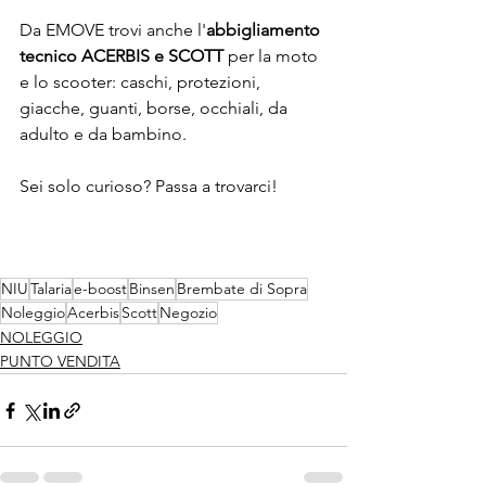
Da EMOVE trovi anche l'
abbigliamento 
tecnico ACERBIS e SCOTT
 per la moto 
e lo scooter: caschi, protezioni, 
giacche, guanti, borse, occhiali, da 
adulto e da bambino.
Sei solo curioso? Passa a trovarci!
NIU
Talaria
e-boost
Binsen
Brembate di Sopra
Noleggio
Acerbis
Scott
Negozio
NOLEGGIO
PUNTO VENDITA