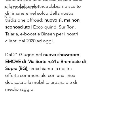
alla mobilità elettrica abbiamo scelto 
PUNTO VENDITA
di rimanere nel solco della nostra 
NIU
tradizione offroad: 
nuovo sì, ma non 
sconosciuto!
 Ecco quindi Sur Ron, 
Talaria, e-boost e Binsen per i nostri 
clienti dal 2020 ad oggi.
Dal 21 Giugno nel 
nuovo showroom 
EMOVE di  Via Sorte n.64 a Brembate di 
Sopra (BG)
, arricchiamo la nostra 
offerta commerciale con una linea 
dedicata alla mobilità urbana e e di 
medio raggio.