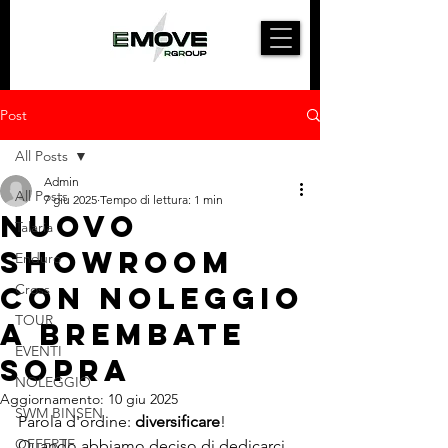
Post
All Posts
Admin
All Posts
7 giu 2025
Tempo di lettura: 1 min
NUOVO
Talaria
SHOWROOM
Enduro
CON NOLEGGIO
Cross
TOUR
A BREMBATE
EVENTI
SOPRA
NOLEGGIO
Aggiornamento:
10 giu 2025
SWM BINSEN
Parola d'ordine: 
diversificare
!
OFFERTE
Quando abbiamo deciso di dedicarci 