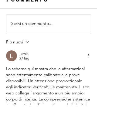
Scrivi un commento...
BACK TO SCHOOL
Più nuovi
Lewis
27 lug
Lo schema qui mostra che le affermazioni 
sono attentamente calibrate alle prove 
disponibili. Un'attenzione proporzionale 
agli indicatori verificabili è mantenuta. Il sito 
web collega l'argomento a un più ampio 
corpo di ricerca. La comprensione sistemica 
è rafforzata dai riferimenti a modelli digitali 
interattivi.